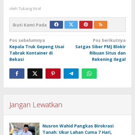
oleh
Tukang Viral
Ikuti Kami Pada
Navigasi
Pos sebelumnya
Pos berikutnya
Kepala Truk Gepeng Usai
Satgas Siber PMJ Blokir
pos
Tabrak Kontainer di
Ribuan Situs dan
Bekasi
Rekening Ilegal
Jangan Lewatkan
Nusron Wahid Pangkas Birokrasi
Tanah: Ukur Lahan Cuma 7 Hari,