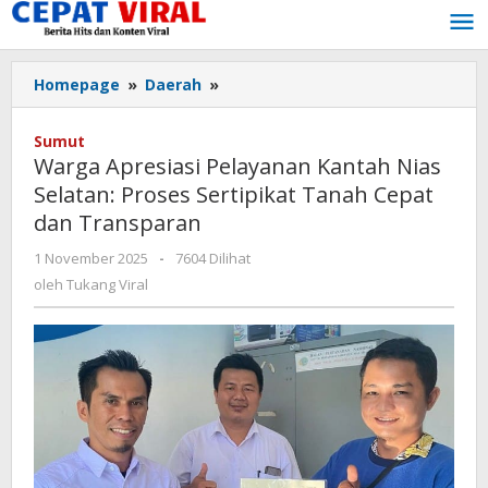
Lewati
ke
konten
Warga
Homepage
»
Daerah
»
Apresiasi
Pelayanan
Sumut
Kantah
Warga Apresiasi Pelayanan Kantah Nias
Nias
Selatan: Proses Sertipikat Tanah Cepat
Selatan:
dan Transparan
Proses
Sertipikat
oleh
1 November 2025
-
7604 Dilihat
Tanah
Tukang
oleh
Tukang Viral
Cepat
Viral
dan
Transparan