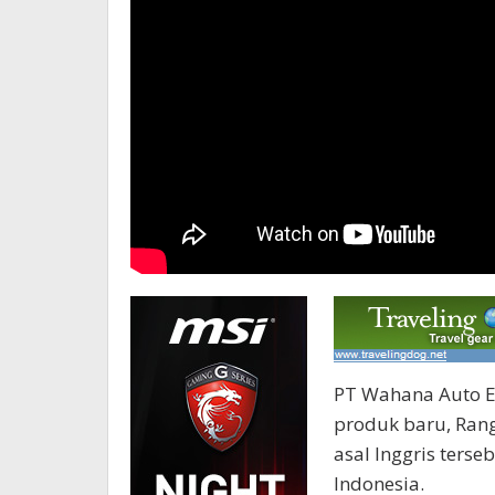
PT Wahana Auto E
produk baru, Rang
asal Inggris terse
Indonesia.