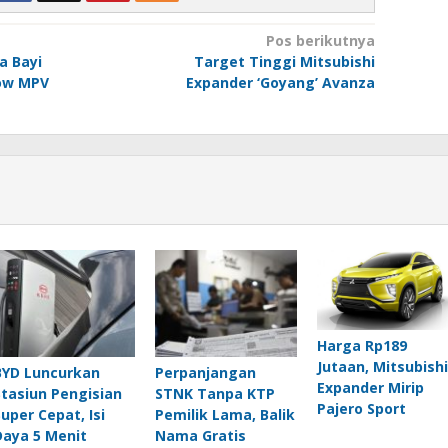
si
Pos berikutnya
a Bayi
Target Tinggi Mitsubishi
ow MPV
Expander ‘Goyang’ Avanza
Harga Rp189
Jutaan, Mitsubishi
BYD Luncurkan
Perpanjangan
Expander Mirip
Stasiun Pengisian
STNK Tanpa KTP
Pajero Sport
Super Cepat, Isi
Pemilik Lama, Balik
Daya 5 Menit
Nama Gratis