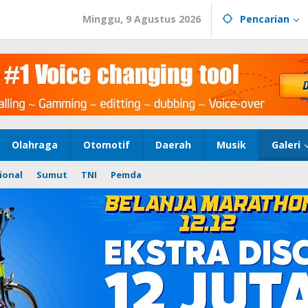
Minggu, 9 Agustus 2026
Pencarian
Olahraga
Otomotif
Daerah
Musik
Galeri
ional
Sumut
TNI
Pemda