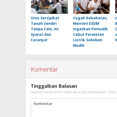
Urus Sertipikat
Cegah Kebakaran,
Tanah Sendiri
Menteri ESDM
Tanpa Calo, Ini
Ingatkan Pemudik
Syarat dan
Cabut Peralatan
Caranya!
Listrik Sebelum
Mudik
Komentar
Tinggalkan Balasan
Alamat email Anda tidak akan dipublikasikan.
Ruas