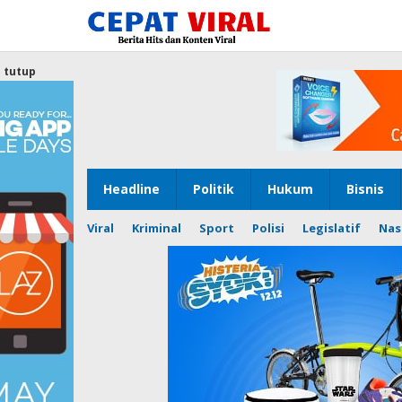
Lewati
ke
konten
tutup
Headline
Politik
Hukum
Bisnis
Viral
Kriminal
Sport
Polisi
Legislatif
Nas