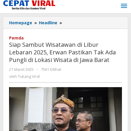
Lewati
ke
konten
Siap
Homepage
»
Headline
»
Sambut
Wisatawan
Pemda
di
Siap Sambut Wisatawan di Libur
Libur
Lebaran 2025, Erwan Pastikan Tak Ada
Lebaran
Pungli di Lokasi Wisata di Jawa Barat
2025,
Erwan
oleh
21 Maret 2025
-
7561 Dilihat
Pastikan
Tukang
oleh
Tukang Viral
Tak
Viral
Ada
Pungli
di
Lokasi
Wisata
di
Jawa
Barat