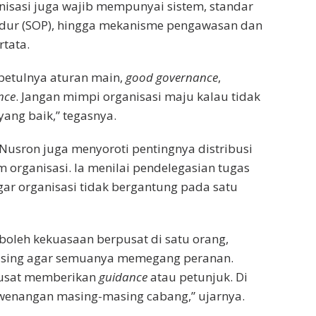
isasi juga wajib mempunyai sistem, standar
edur (SOP), hingga mekanisme pengawasan dan
rtata.
ebetulnya aturan main,
good governance
,
nce
. Jangan mimpi organisasi maju kalau tidak
yang baik,” tegasnya.
, Nusron juga menyoroti pentingnya distribusi
organisasi. Ia menilai pendelegasian tugas
gar organisasi tidak bergantung pada satu
 boleh kekuasaan berpusat di satu orang,
asing agar semuanya memegang peranan.
pusat memberikan
guidance
atau petunjuk. Di
enangan masing-masing cabang,” ujarnya.