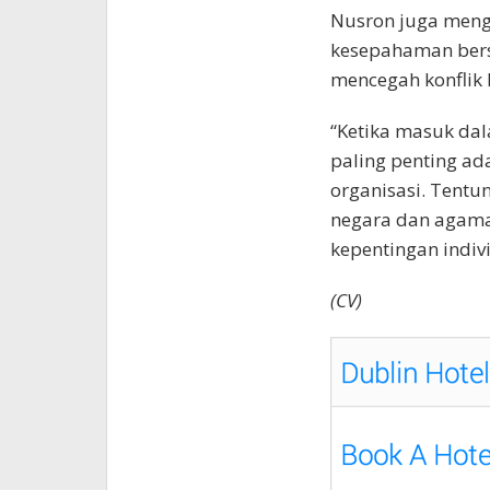
Nusron juga men
kesepahaman bers
mencegah konflik 
“Ketika masuk dal
paling penting a
organisasi. Tentu
negara dan agama
kepentingan indiv
(CV)