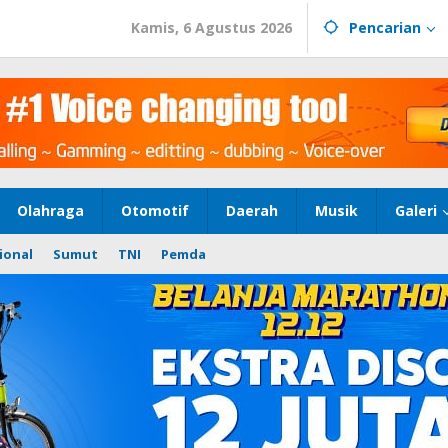
Kamis, 6 Agustus 2026
Pencarian
Olahraga
Otomotif
Daerah
Musik
Galeri
ional
Sumut
TNI
Pemda