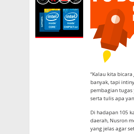
“Kalau kita bicara
banyak, tapi intin
pembagian tugas y
serta tulis apa ya
Di hadapan 105 ka
daerah, Nusron me
yang jelas agar se