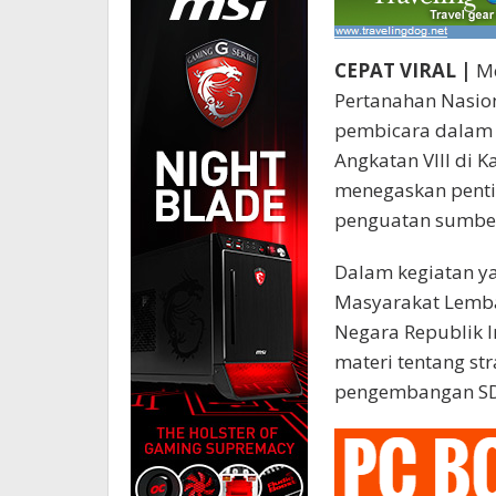
CEPAT VIRAL |
Me
Pertanahan Nasio
pembicara dalam 
Angkatan VIII di 
menegaskan pentin
penguatan sumber
Dalam kegiatan ya
Masyarakat Lemba
Negara Republik 
materi tentang s
pengembangan SDM