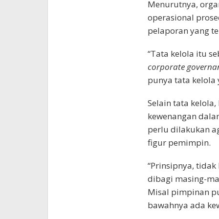
Menurutnya, organ
operasional pros
pelaporan yang te
“Tata kelola itu s
corporate governa
punya tata kelola 
Selain tata kelola
kewenangan dalam 
perlu dilakukan a
figur pemimpin.
“Prinsipnya, tidak
dibagi masing-m
Misal pimpinan 
bawahnya ada kew