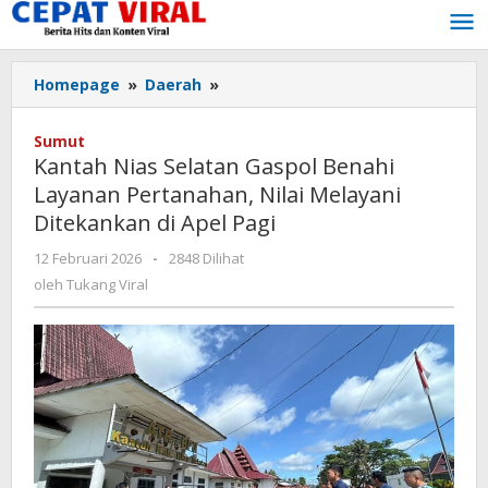
Lewati
ke
konten
Kantah
Homepage
»
Daerah
»
Nias
Selatan
Sumut
Gaspol
Kantah Nias Selatan Gaspol Benahi
Benahi
Layanan Pertanahan, Nilai Melayani
Layanan
Ditekankan di Apel Pagi
Pertanahan,
Nilai
oleh
12 Februari 2026
-
2848 Dilihat
Melayani
Tukang
oleh
Tukang Viral
Ditekankan
Viral
di
Apel
Pagi