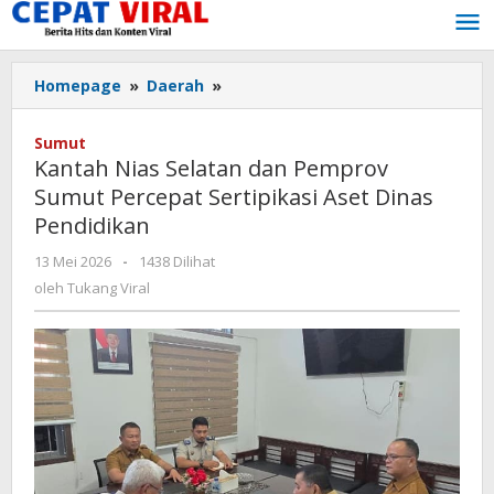
Lewati
ke
konten
Kantah
Homepage
»
Daerah
»
Nias
Selatan
Sumut
dan
Kantah Nias Selatan dan Pemprov
Pemprov
Sumut Percepat Sertipikasi Aset Dinas
Sumut
Pendidikan
Percepat
Sertipikasi
oleh
13 Mei 2026
-
1438 Dilihat
Aset
Tukang
oleh
Tukang Viral
Dinas
Viral
Pendidikan