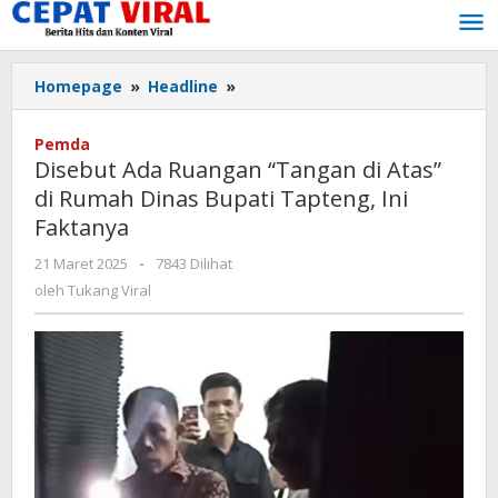
Lewati
ke
konten
Disebut
Homepage
»
Headline
»
Ada
Ruangan
Pemda
“Tangan
Disebut Ada Ruangan “Tangan di Atas”
di
di Rumah Dinas Bupati Tapteng, Ini
Atas”
Faktanya
di
Rumah
oleh
21 Maret 2025
-
7843 Dilihat
Dinas
Tukang
oleh
Tukang Viral
Bupati
Viral
Tapteng,
Ini
Faktanya