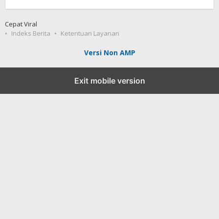
Tukang
Viral
Cepat Viral
Indeks Berita
Ketentuan Layanan
Versi Non AMP
Exit mobile version