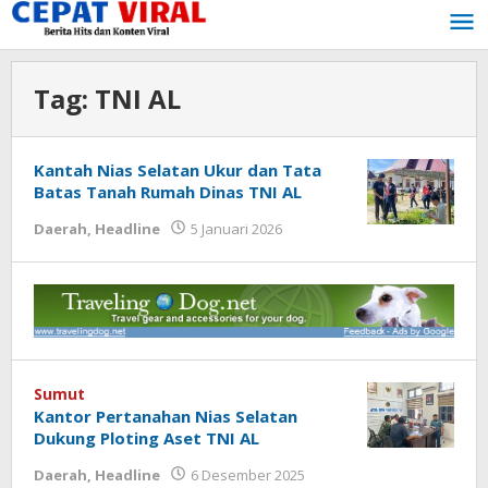
Lewati
ke
konten
Tag:
TNI AL
Kantah Nias Selatan Ukur dan Tata
Batas Tanah Rumah Dinas TNI AL
oleh
Daerah
,
Headline
5 Januari 2026
Tukang
Viral
Sumut
Kantor Pertanahan Nias Selatan
Dukung Ploting Aset TNI AL
oleh
Daerah
,
Headline
6 Desember 2025