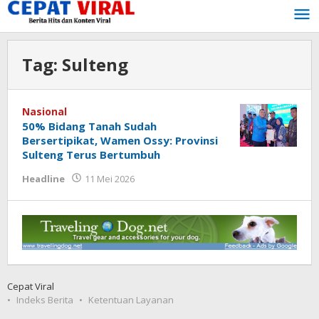
Lewati
ke
konten
Tag:
Sulteng
Nasional
50% Bidang Tanah Sudah
Bersertipikat, Wamen Ossy: Provinsi
Sulteng Terus Bertumbuh
oleh
Headline
11 Mei 2026
Tukang
Viral
Cepat Viral
Indeks Berita
Ketentuan Layanan