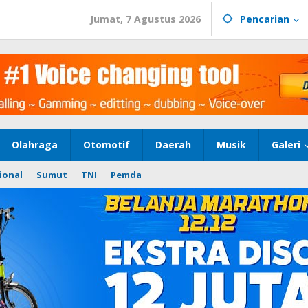
Jumat, 7 Agustus 2026
Pencarian
Olahraga
Otomotif
Daerah
Musik
Galeri
ional
Sumut
TNI
Pemda