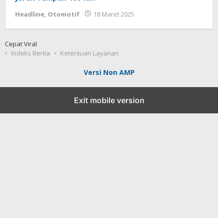
oleh
Headline
,
Otomotif
18 Maret 2025
Tukang
Viral
Cepat Viral
Indeks Berita
Ketentuan Layanan
Versi Non AMP
Exit mobile version