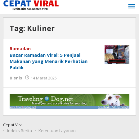
Lewati
ke
konten
Tag:
Kuliner
Ramadan
Bazar Ramadan Viral: 5 Penjual
Makanan yang Menarik Perhatian
Publik
oleh
Bisnis
14 Maret 2025
Tukang
Viral
Cepat Viral
Indeks Berita
Ketentuan Layanan