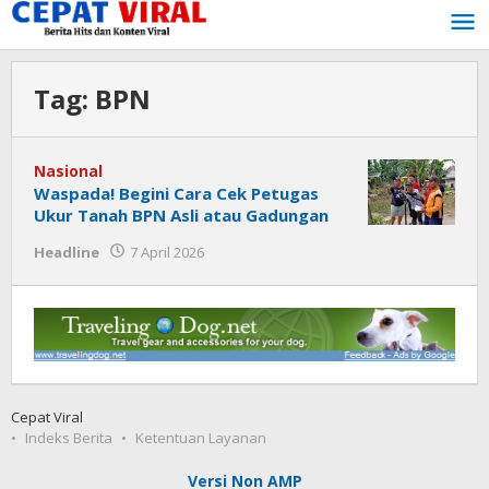
Lewati
ke
konten
Tag:
BPN
Nasional
Waspada! Begini Cara Cek Petugas
Ukur Tanah BPN Asli atau Gadungan
oleh
Headline
7 April 2026
Tukang
Viral
Cepat Viral
Indeks Berita
Ketentuan Layanan
Versi Non AMP